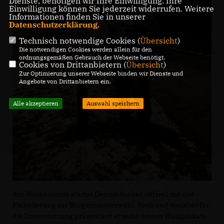
Dienste, benötigen wir Ihre Einwilligung. Ihre
Einwilligung können Sie jederzeit widerrufen. Weitere
Informationen finden Sie in unserer
Datenschutzerklärung
.
Technisch notwendige Cookies (
Übersicht
)
Die notwendigen Cookies werden allein für den
ordnungsgemäßen Gebrauch der Webseite benötigt.
Cookies von Drittanbietern (
Übersicht
)
Zur Optimierung unserer Webseite binden wir Dienste und
Angebote von Drittanbietern ein.
Alle akzeptieren
Auswahl speichern
Am Wochenende startet Dennis Sucker offiziell mit der
Plakatierung zur Bürgermeisterwahl. Stolz und dankbar für
die Unterstützung präsentiert er seine ersten Wahlplakate.