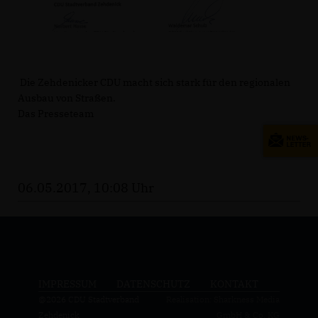
Die Zehdenicker CDU macht sich stark für den regionalen
Ausbau von Straßen.
Das Presseteam
06.05.2017, 10:08 Uhr
IMPRESSUM
DATENSCHUTZ
KONTAKT
@2026 CDU Stadtverband
Realisation: Sharkness Media
Zehdenick
GmbH & Co. KG